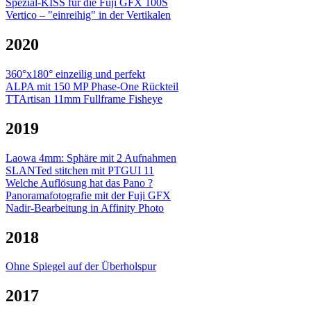
Spezial-KISS für die Fuji GFX 100S
Vertico – "einreihig" in der Vertikalen
2020
360°x180° einzeilig und perfekt
ALPA mit 150 MP Phase-One Rückteil
TTArtisan 11mm Fullframe Fisheye
2019
Laowa 4mm: Sphäre mit 2 Aufnahmen
SLANTed stitchen mit PTGUI 11
Welche Auflösung hat das Pano ?
Panoramafotografie mit der Fuji GFX
Nadir-Bearbeitung in Affinity Photo
2018
Ohne Spiegel auf der Überholspur
2017