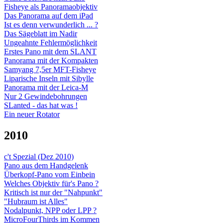
Fisheye als Panoramaobjektiv
Das Panorama auf dem iPad
Ist es denn verwunderlich ... ?
Das Sägeblatt im Nadir
Ungeahnte Fehlermöglichkeit
Erstes Pano mit dem SLANT
Panorama mit der Kompakten
Samyang 7,5er MFT-Fisheye
Liparische Inseln mit Sibylle
Panorama mit der Leica-M
Nur 2 Gewindebohrungen
SLanted - das hat was !
Ein neuer Rotator
2010
c't Spezial (Dez 2010)
Pano aus dem Handgelenk
Überkopf-Pano vom Einbein
Welches Objektiv für's Pano ?
Kritisch ist nur der "Nahpunkt"
"Hubraum ist Alles"
Nodalpunkt, NPP oder LPP ?
MicroFourThirds im Kommen