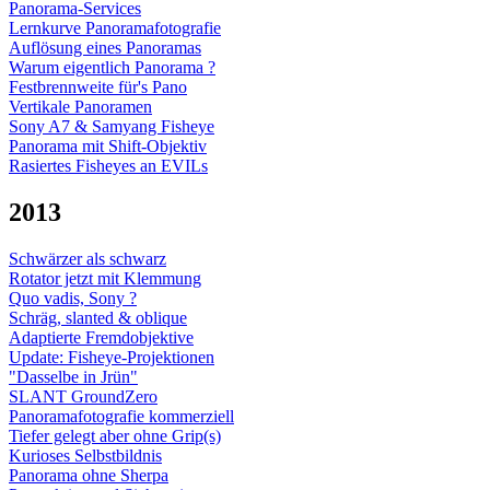
Panorama-Services
Lernkurve Panoramafotografie
Auflösung eines Panoramas
Warum eigentlich Panorama ?
Festbrennweite für's Pano
Vertikale Panoramen
Sony A7 & Samyang Fisheye
Panorama mit Shift-Objektiv
Rasiertes Fisheyes an EVILs
2013
Schwärzer als schwarz
Rotator jetzt mit Klemmung
Quo vadis, Sony ?
Schräg, slanted & oblique
Adaptierte Fremdobjektive
Update: Fisheye-Projektionen
"Dasselbe in Jrün"
SLANT GroundZero
Panoramafotografie kommerziell
Tiefer gelegt aber ohne Grip(s)
Kurioses Selbstbildnis
Panorama ohne Sherpa