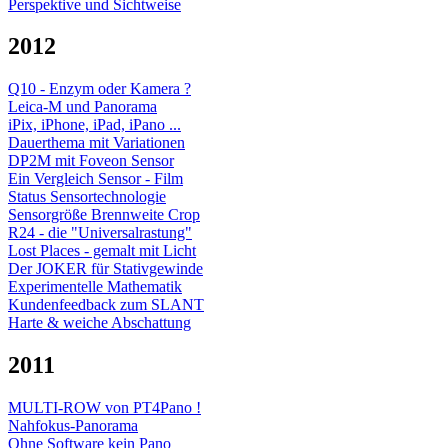
Perspektive und Sichtweise
2012
Q10 - Enzym oder Kamera ?
Leica-M und Panorama
iPix, iPhone, iPad, iPano ...
Dauerthema mit Variationen
DP2M mit Foveon Sensor
Ein Vergleich Sensor - Film
Status Sensortechnologie
Sensorgröße Brennweite Crop
R24 - die "Universalrastung"
Lost Places - gemalt mit Licht
Der JOKER für Stativgewinde
Experimentelle Mathematik
Kundenfeedback zum SLANT
Harte & weiche Abschattung
2011
MULTI-ROW von PT4Pano !
Nahfokus-Panorama
Ohne Software kein Pano