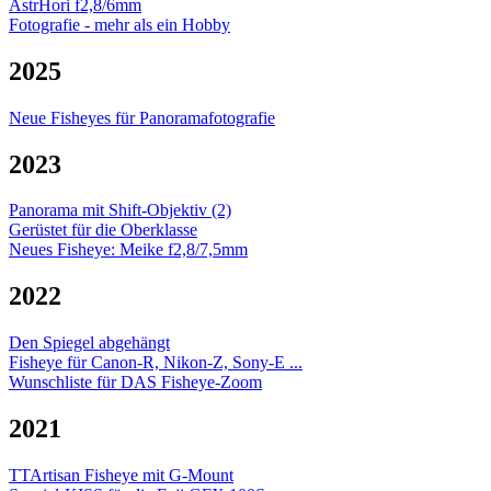
AstrHori f2,8/6mm
Fotografie - mehr als ein Hobby
2025
Neue Fisheyes für Panoramafotografie
2023
Panorama mit Shift-Objektiv (2)
Gerüstet für die Oberklasse
Neues Fisheye: Meike f2,8/7,5mm
2022
Den Spiegel abgehängt
Fisheye für Canon-R, Nikon-Z, Sony-E ...
Wunschliste für DAS Fisheye-Zoom
2021
TTArtisan Fisheye mit G-Mount