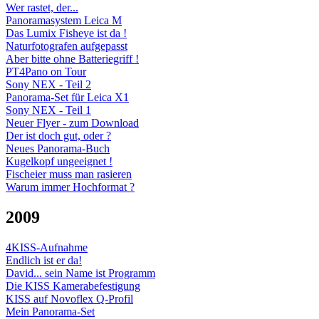
Wer rastet, der...
Panoramasystem Leica M
Das Lumix Fisheye ist da !
Naturfotografen aufgepasst
Aber bitte ohne Batteriegriff !
PT4Pano on Tour
Sony NEX - Teil 2
Panorama-Set für Leica X1
Sony NEX - Teil 1
Neuer Flyer - zum Download
Der ist doch gut, oder ?
Neues Panorama-Buch
Kugelkopf ungeeignet !
Fischeier muss man rasieren
Warum immer Hochformat ?
2009
4KISS-Aufnahme
Endlich ist er da!
David... sein Name ist Programm
Die KISS Kamerabefestigung
KISS auf Novoflex Q-Profil
Mein Panorama-Set