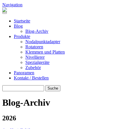
Direkt zum Inhalt
Navigation
Header Pano Rotation
Startseite
Blog
Blog-Archiv
Produkte
Nodalpunktadapter
Rotatoren
Klemmen und Platten
Nivellierer
Spezialgeräte
Zubehör
Panoramen
Kontakt / Bestellen
Suche
SUCHE
Blog-Archiv
2026