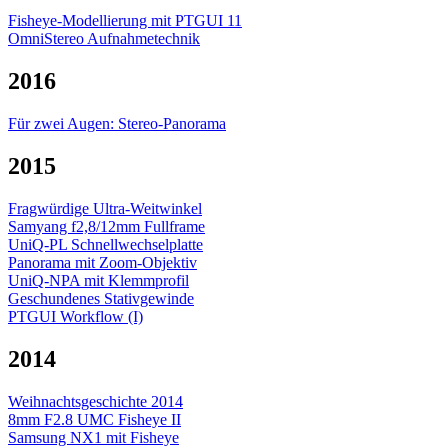
Fisheye-Modellierung mit PTGUI 11
OmniStereo Aufnahmetechnik
2016
Für zwei Augen: Stereo-Panorama
2015
Fragwürdige Ultra-Weitwinkel
Samyang f2,8/12mm Fullframe
UniQ-PL Schnellwechselplatte
Panorama mit Zoom-Objektiv
UniQ-NPA mit Klemmprofil
Geschundenes Stativgewinde
PTGUI Workflow (I)
2014
Weihnachtsgeschichte 2014
8mm F2.8 UMC Fisheye II
Samsung NX1 mit Fisheye