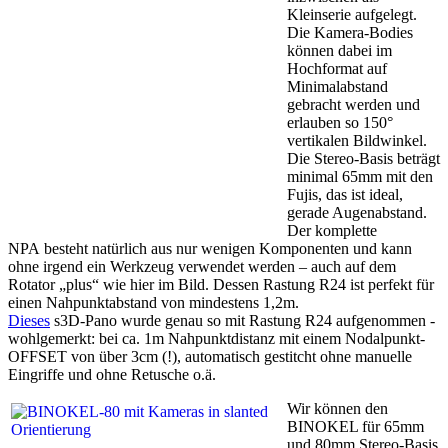
Kleinserie aufgelegt.
Die Kamera-Bodies
können dabei im
Hochformat auf
Minimalabstand
gebracht werden und
erlauben so 150°
vertikalen Bildwinkel.
Die Stereo-Basis beträgt
minimal 65mm mit den
Fujis, das ist ideal,
gerade Augenabstand.
Der komplette
NPA besteht natürlich aus
nur
wenigen Komponenten und kann
ohne irgend ein Werkzeug verwendet werden – auch auf dem
Rotator „plus“ wie hier im Bild. Dessen Rastung R24 ist perfekt für
einen Nahpunktabstand von mindestens 1,2m.
Dieses
s3D-Pano wurde genau so mit Rastung R24 aufgenommen -
wohlgemerkt: bei ca. 1m Nahpunktdistanz mit einem Nodalpunkt-
OFFSET von über 3cm (!), automatisch gestitcht ohne manuelle
Eingriffe und ohne Retusche o.ä.
Wir können den
BINOKEL für 65mm
und 80mm Stereo-Basis