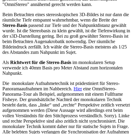
"OmniStereo" annähernd gerecht werden kann.
Beim Betrachten eines stereoskopischen 3D-Bildes ist nur dann die
räumliche Tiefe entspannt wahrnehmbar, wenn die Breite der
Stereo-Basis
passend zur Tiefe und der Nahpunktdistanz gewählt
wurde. Ist die Stereobasis zu klein gewählt, ist die Tiefenwirkung in
der s3D-Darstellung gering. Bei zu groß gewählter Stereo-Basis ist
beim Betrachten Augenakrobatik notwendig. Der räumliche
Bildeindruck zerfällt. Ich wähle die Stereo-Basis meistens als 1/25
des Abstandes zum Nahpunkt im Sujet.
Als
Richtwert für die Stereo-Basis
im monokularen Setup
verwende ich 40mm Basis pro Meter Abstand zum horizontalen
Nahpunkt.
Die monokulare Aufnahmetechnik ist prädestiniert für Stereo-
Panoramaaufnahmen im Nahbereich.
Hier
eine OmniStereo-
Panorama-Tour als Beispiel, aufgenommen mit einem Fullframe
Fisheye. Der grundsätzliche Nachteil der monokularen Technik
besteht darin, dass „linke“ und „rechte“ Perspektive zeitlich versetzt
aufgenommen werden (Diese Aussage wird allerdings erst beim
vollen Verständnis für den Stitchprozess verständlich. Sorry). Linke
und rechte Perspektive sind also zeitlich
nicht
synchronisiert. Die
monokulare Technik kommt daher nur für statische Sujets in Frage.
Alle belebten Sujets verlangen die Synchronisation der Aufnahmen