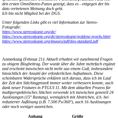
den ersten OmniStereo-Panos gezeigt, dass es - entgegen der bis
dato vertretenen Meinung doch geht.
Ich bin nicht
Mitglied bei der DGS.
Unter folgenden Links gibt es viel Information zur Stereo-
Fotografie:
https://www.stereoskopie.org/de/
https://www.stereoskopie.org/de/stereoskopie/goldene-regeln.html
https://www.stereoskopie.org/images/pdf/dgs-standard.pdf
Anmerkung (Februar 21):
Aktuell erhalten wir zunehmend Fragen
zu obigem Blogbeitrag. Der wurde über die Jahre mehrfach ergänzt
und erscheint inzwischen nicht mehr aus einem Guß, insbesondere
hinsichtlich der Anzahl der erforderlichen Aufnahmen. Diese
scheinbaren Widersprüche erklären sich daraus, dass ich im Lauf
der Zeit den Stitchingprozeß immer weiter verbessern konnte, auch
dank neuer Features in PTGUI 11. Mit dem aktuellen Prozess für
multiperspektivisches Stitchen verwende ich inzwischen generell 24
Auslösungen (15° Rastung), wenngleich mit Abstrichen, d.h. bei
reduzierter Auflösung (z.B. 7.500 Px/360°), auch 16 Auslösungen
oder noch weniger ausreichen.
Anhang
Größe