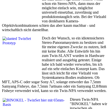
schon ein Stereo-NPA, dann muss der
möglichst einfach sein, möglichst
universell einsetzbar, zuverlässig und
produktionstauglich sein. Bei der Vielzahl
von denkbaren Kamera-
Objektivkombinationen schien das aber kaum machbar - und
wirtschaftlich nicht darstellbar.
Doch der Wunsch, so ein idiotensicheres
Stereo-Panoramasystem zu besitzen und
für meine eigenen Zwecke zu nutzen, ließ
mir keine Ruhe. Alle Entwürfe bis hin
zum Twin-SLANT wurden in Hardware
realisiert und ausgiebig getestet. Einige
habe ich bald wieder verworfen, bis ich
auf ein sehr einfaches Konzept kam. Das
lässt sich leicht für eine Vielzahl von
Systemkamera-Bodies realisieren. Ob
MFT, APS-C oder sogar Sony A7, solange entweder das 7,5mm
Samyang Fisheye, das 7,5mm 7artisans oder ein Samyang f2,8/8mm
Fisheye verwendet wird, kann so ein Twin-NPA verwendet werden.
Diesen Twin-NPA
"BINOKEL" haben wir
inzwischen als