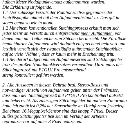
halben Meter Nodalpunktversatz aufgenommen wurden.
Die Erklärung ist folgende:
1.1 Der zulässige Versatz der Rotationsachse gegenüber der
Eintrittspupille nimmt mit dem Aufnahmeabstand zu. Das gilt in
stereo genauso wie in mono.
1.2 Mit einem konventionellen Stitchingprozess erkauft man sich
jedes Mehr an Versatz durch entsprechend
mehr Aufnahmen
, von
denen man nur Teilbereiche zum Stitchen heranzieht. Die Parallaxe
benachbarter Aufnahmen wird dadurch entsprechend reduziert und
letztlich verteilt sich der zwangsläufig auftretenden Stitchingfehler
auf so viele "Nähte", dass er kaum mehr in Erscheinung tritt.
1.3 Bei derart aufgenommen Aufnahmeserien sind Stitchingfehler
trotz des großen Nodalpunktversatzes vermeidbar. Dazu muss der
Stitchingprozeß mit PTGUI Pro
entsprechend
streng kontrolliert
geführt werden.
2.
Alle Aussagen in diesem Beitrag bzgl. Stereo-Basis und
notwendiger Anzahl von Aufnahmen gelten unter der Prämisse,
dass man den Stitchingprozeß mit PTGUI Pro kontrolliert aufsetzt
und beherrscht. Als zulässigen Stitchingfehler im nativen Panorama
hatte ich zunächst 0,2% der Sensorbreite im Hochformat festgelegt.
Bei einem 16 Megapixel-Sensor sind das knapp 7 Pixel. Dieser
zulässige Stitchingfehler ließ sich im Verlauf der Arbeiten
reproduzierbar auf unter 3 Pixel reduzieren.