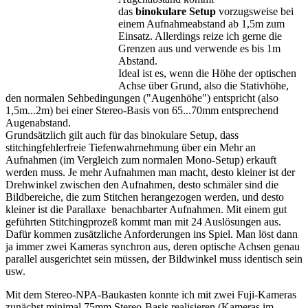
das
binokulare Setup
vorzugsweise bei
einem Aufnahmeabstand ab 1,5m zum
Einsatz. Allerdings reize ich gerne die
Grenzen aus und verwende es bis 1m
Abstand.
Ideal ist es, wenn die Höhe der optischen
Achse über Grund, also die Stativhöhe,
den normalen Sehbedingungen ("Augenhöhe") entspricht (also
1,5m...2m) bei einer Stereo-Basis von 65...70mm entsprechend
Augenabstand.
Grundsätzlich gilt auch für das binokulare Setup, dass
stitchingfehlerfreie Tiefenwahrnehmung über ein Mehr an
Aufnahmen (im Vergleich zum normalen Mono-Setup) erkauft
werden muss. Je mehr Aufnahmen man macht, desto kleiner ist der
Drehwinkel zwischen den Aufnahmen, desto schmäler sind die
Bildbereiche, die zum Stitchen herangezogen werden, und desto
kleiner ist die Parallaxe benachbarter Aufnahmen. Mit einem gut
geführten Stitchingprozeß kommt man mit 24 Auslösungen aus.
Dafür kommen zusätzliche Anforderungen ins Spiel. Man löst dann
ja immer zwei Kameras synchron aus, deren optische Achsen genau
parallel ausgerichtet sein müssen, der Bildwinkel muss identisch sein
usw.
Mit dem Stereo-NPA-Baukasten konnte ich mit zwei Fuji-Kameras
zunächst minimal 75mm Stereo-Basis realisieren (Kameras im