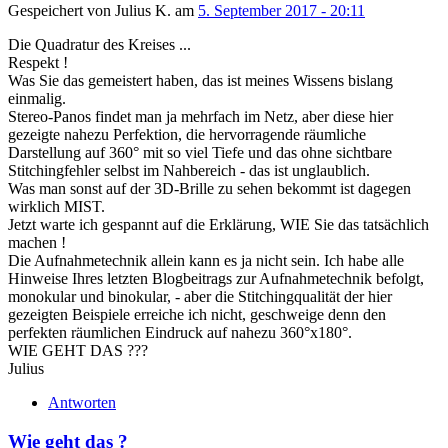
Gespeichert von
Julius K.
am
5. September 2017 - 20:11
Die Quadratur des Kreises ...
Respekt !
Was Sie das gemeistert haben, das ist meines Wissens bislang
einmalig.
Stereo-Panos findet man ja mehrfach im Netz, aber diese hier
gezeigte nahezu Perfektion, die hervorragende räumliche
Darstellung auf 360° mit so viel Tiefe und das ohne sichtbare
Stitchingfehler selbst im Nahbereich - das ist unglaublich.
Was man sonst auf der 3D-Brille zu sehen bekommt ist dagegen
wirklich MIST.
Jetzt warte ich gespannt auf die Erklärung, WIE Sie das tatsächlich
machen !
Die Aufnahmetechnik allein kann es ja nicht sein. Ich habe alle
Hinweise Ihres letzten Blogbeitrags zur Aufnahmetechnik befolgt,
monokular und binokular, - aber die Stitchingqualität der hier
gezeigten Beispiele erreiche ich nicht, geschweige denn den
perfekten räumlichen Eindruck auf nahezu 360°x180°.
WIE GEHT DAS ???
Julius
Antworten
Wie geht das ?