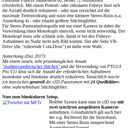
Fullframe Fisheye mindestens 60, besser 72 Aufnahmen
erforderlich. Mit einem Portrait- oder zirkularen Fisheye lässt sich
die Anzahl deutlich reduzieren - oder man verzichtet auf die
maximale Tiefenwirkung und nutzt eine kleinere Stereo-Basis (s.a.
Anmerkung 4) - oder erlaubt größere Stitchingfehler.
Für Stereo-Panoramafotografie mit nur einer Kamera ist daher die
Verwendung eines Motorkopfs sinnvoll, wenn nicht notwendig. Der
Motorkopf muss sehr schlank sein, damit er bei den Fisheye-
Aufnahmen im Nadir nicht aufs Bild kommt. Der alte Seitz VR-
Drive (die "rotierende Cola-Dose") ist dafür erste Wahl.
Anmerkung (Dez 2017):
Mit einem neuen, sehr praxistauglichen Ansatz
"multiperspektivisches Stitchen"
und die Verwendung von PTGUI
Pro V11 lässt sich die Anzahl der erforderlichen Aufnahmen
monokular und binokular deutlich reduzieren. Tatsächlich mache
ich inzwischen
generell
die s3D-Panoramen mit
24 Quellbilder
n
ohne wahrnehmbare Stitchingfehler.
Nun zum binokularen Setup.
Belebte Szenen kann man in s3D nur
mit
zwei synchron ausgelösten Kameras
aufnehmen. Grundsätzlich gilt auch hier
der o.g. Richtwert für die Stereobasis.
Mit einer Stereo-Basis entsprechend
Augenabstand kommt