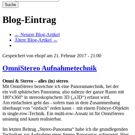
Blog-Eintrag
← Neuere Blog-Artikel
Ältere Blog-Artikel →
Gespeichert von
ehopf
am
21. Februar 2017 - 21:00
OmniStereo Aufnahmetechnik
Omni & Stereo – alles (in) stereo
.
Mit OmniStereo bezeichne ich eine Panoramatechnik, bei der
ein
voll sphärisches
Panorama, also nahezu der ganze Raum mit
180°x360° in stereoskopischem 3D („s3D“) erfasst wird.
Am einfachsten geht das - sofern man in dem Zusammenhang
überhaupt von "einfach" reden kann - mit einem Fisheye-Objektiv
in single-row-Technik. Ein multi-row-Ansatz ist für OmniStereo
unsinnig und kaum realisierbar.
Im letzten Beitrag „Stereo-Panorama“ habe ich die grundlegenden
Techniken zur Aufnahme eines Stereo-Panoramas aufgezeigt. Hier