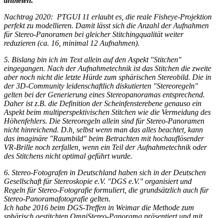
anbieten.
Nachtrag 2020: PTGUI 11 erlaubt es, die reale
Fisheye-Projektion
perfekt zu modellieren.
Damit lässt sich die Anzahl der Aufnahmen
für Stereo-Panoramen bei gleicher Stitchingqualität weiter
reduzieren (ca. 16, minimal 12 Aufnahmen).
5. Bislang bin ich im Text allein auf den Aspekt "Stitchen"
eingegangen. Nach der Aufnahmetechnik ist das Stitchen die zweite
aber noch nicht die letzte Hürde zum sphärischen Stereobild. Die in
der 3D-Community
leidenschaftlich
diskutierten
"Stereoregeln"
gelten bei der Generierung eines Stereopanoramas entsprechend.
Daher ist z.B. die Definition der Scheinfensterebene genauso ein
Aspekt beim multiperspektivischen Stitchen wie die Vermeidung des
Höhenfehlers. Die Stereoregeln allein sind für Stereo-Panoramen
nicht hinreichend. D.h, selbst wenn man das alles beachtet, kann
das imaginäre "Raumbild" beim Betrachten mit hochauflösender
VR-Brille noch zerfallen, wenn ein Teil der Aufnahmetechnik oder
des Stitchens nicht optimal geführt wurde.
6. Stereo-Fotografen in Deutschland haben sich in der Deutschen
Gesellschaft für Stereoskopie e.V. "DGS e.V." organisiert und
Regeln für Stereo-Fotografie formuliert, die grundsätzlich auch für
Stereo-Panoramafotografie gelten.
Ich habe 2016 beim DGS-Treffen in Weimar die Methode zum
sphärisch gestitchten OmniStereo-Panorama präsentiert und mit