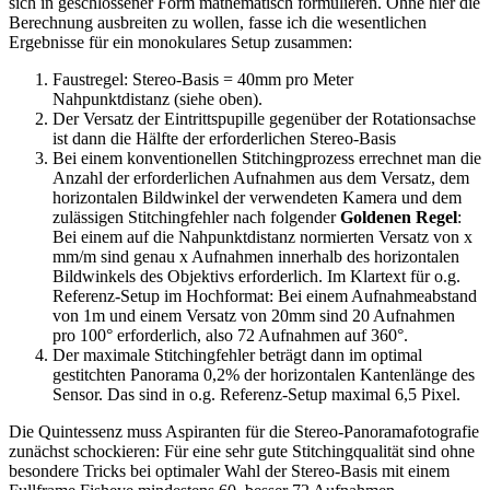
sich in geschlossener Form mathematisch formulieren. Ohne hier die
Berechnung ausbreiten zu wollen, fasse ich die wesentlichen
Ergebnisse für ein monokulares Setup zusammen:
Faustregel: Stereo-Basis = 40mm pro Meter
Nahpunktdistanz (siehe oben).
Der Versatz der Eintrittspupille gegenüber der Rotationsachse
ist dann die Hälfte der erforderlichen Stereo-Basis
Bei einem konventionellen Stitchingprozess errechnet man die
Anzahl der erforderlichen Aufnahmen aus dem Versatz, dem
horizontalen Bildwinkel der verwendeten Kamera und dem
zulässigen Stitchingfehler nach folgender
Goldenen Regel
:
Bei einem auf die Nahpunktdistanz normierten Versatz von x
mm/m sind genau x Aufnahmen innerhalb des horizontalen
Bildwinkels des Objektivs erforderlich. Im Klartext für o.g.
Referenz-Setup im Hochformat: Bei einem Aufnahmeabstand
von 1m und einem Versatz von 20mm sind 20 Aufnahmen
pro 100° erforderlich, also 72 Aufnahmen auf 360°.
Der maximale Stitchingfehler beträgt dann im optimal
gestitchten Panorama 0,2% der horizontalen Kantenlänge des
Sensor. Das sind in o.g. Referenz-Setup maximal 6,5 Pixel.
Die Quintessenz muss Aspiranten für die Stereo-Panoramafotografie
zunächst schockieren: Für eine sehr gute Stitchingqualität
sind
ohne
besondere Tricks bei optimaler Wahl der Stereo-Basis mit einem