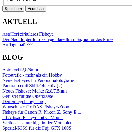
AKTUELL
AstrHori zirkulares Fisheye
Der Nachfolger für das legendäre 8mm Sigma für das kurze
Auflagemaß ???
BLOG
AstrHori f2,8/6mm
Fotografie - mehr als ein Hobby
Neue Fisheyes für Panoramafotografie
Panorama mit Shift-Objektiv (2)
Neues Fisheye: Meike f2,8/7,5mm
Gerüstet für die Oberklasse
Den Spiegel abgehängt
Wunschliste für DAS Fisheye-Zoom
Fisheye für Canon-R, Nikon-Z, Sony-E ...
TTArtisan Fisheye mit G-Mount
Vertico – "einreihig" in der Vertikalen
Spezial-KISS für die Fuji GFX 100S