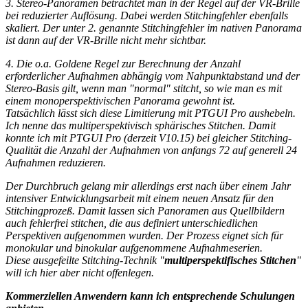
3. Stereo-Panoramen betrachtet man in der Regel auf der VR-Brille
bei reduzierter Auflösung. Dabei werden Stitchingfehler ebenfalls
skaliert. Der unter 2. genannte Stitchingfehler im nativen Panorama
ist dann auf der VR-Brille nicht mehr sichtbar.
4. Die o.a. Goldene Regel zur Berechnung der Anzahl
erforderlicher Aufnahmen abhängig vom Nahpunktabstand und der
Stereo-Basis gilt, wenn man "normal" stitcht, so wie man es mit
einem monoperspektivischen Panorama gewohnt ist.
Tatsächlich lässt sich diese Limitierung mit PTGUI Pro aushebeln.
Ich nenne das multiperspektivisch sphärisches Stitchen. Damit
konnte ich mit
PTGUI Pro (derzeit V10.15)
bei gleicher Stitching-
Qualität die Anzahl der Aufnahmen von anfangs 72 auf generell 24
Aufnahmen reduzieren.
Der Durchbruch gelang mir
allerdings erst
nach über einem Jahr
intensiver Entwicklungsarbeit mit einem neuen Ansatz für den
Stitchingprozeß. Damit lassen sich Panoramen aus Quellbildern
auch fehlerfrei stitchen, die aus definiert unterschiedlichen
Perspektiven aufgenommen wurden. Der Prozess eignet sich für
monokular und binokular aufgenommene Aufnahmeserien.
Diese ausgefeilte Stitching-Technik "
multiperspektifisches Stitchen
"
will ich hier aber nicht offenlegen.
Kommerziellen Anwendern kann ich entsprechende Schulungen