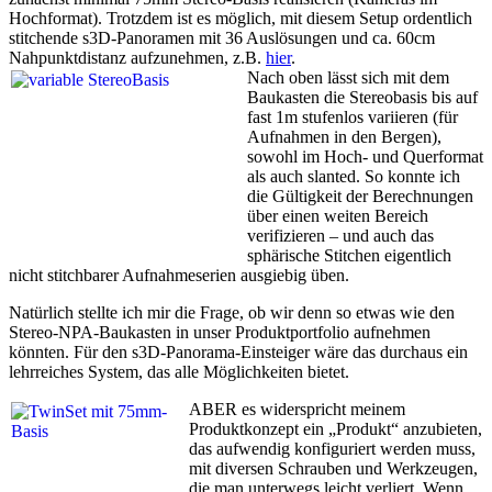
Hochformat). Trotzdem ist es möglich, mit diesem Setup ordentlich
stitchende s3D-Panoramen mit 36 Auslösungen und ca. 60cm
Nahpunktdistanz aufzunehmen, z.B.
hier
.
Nach oben lässt sich mit dem
Baukasten die Stereobasis bis auf
fast 1m stufenlos variieren (für
Aufnahmen in den Bergen),
sowohl im Hoch- und Querformat
als auch slanted. So konnte ich
die Gültigkeit der Berechnungen
über einen weiten Bereich
verifizieren – und auch das
sphärische Stitchen eigentlich
nicht stitchbarer Aufnahmeserien ausgiebig üben.
Natürlich stellte ich mir die Frage, ob wir denn so etwas wie den
Stereo-NPA-Baukasten in unser Produktportfolio aufnehmen
könnten. Für den s3D-Panorama-Einsteiger wäre das durchaus ein
lehrreiches System, das alle Möglichkeiten bietet.
ABER es widerspricht meinem
Produktkonzept ein „Produkt“ anzubieten,
das aufwendig konfiguriert werden muss,
mit diversen Schrauben und Werkzeugen,
die man unterwegs leicht verliert. Wenn