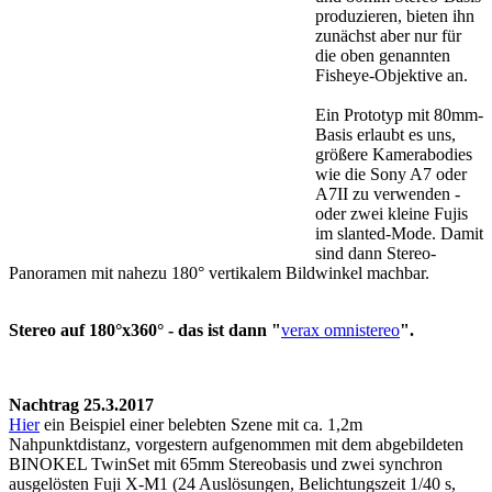
produzieren, bieten ihn
zunächst aber nur für
die oben genannten
Fisheye-Objektive an.
Ein Prototyp mit 80mm-
Basis erlaubt es uns,
größere Kamerabodies
wie die Sony A7 oder
A7II zu verwenden -
oder zwei kleine Fujis
im slanted-Mode. Damit
sind dann Stereo-
Panoramen mit nahezu 180° vertikalem Bildwinkel machbar.
Stereo auf 180°x360° - das ist dann "
verax omnistereo
".
Nachtrag 25.3.2017
Hier
ein Beispiel einer belebten Szene mit ca. 1,2m
Nahpunktdistanz, vorgestern aufgenommen mit dem abgebildeten
BINOKEL TwinSet mit 65mm Stereobasis und zwei synchron
ausgelösten Fuji X-M1 (24 Auslösungen, Belichtungszeit 1/40 s,