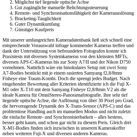
Möglichst tief liegende optische Achse
Gut zugängliche manuelle Belichtungssteuerung
Remote- und Synchronisationsfähigkeit der Kameraauslösung
Bracketing-Tauglichkeit
Guter Dynamikumfang
Günstiger Kaufpreis
Mit unserer umfangreichen Kameradatenbank ließ sich schnell eine
entsprechende Vorauswahl infrage kommender Kameras treffen und
dank der Unterstützung von befreundeten Fotografen konnte ich
Praxistests mit diversen Systemkameras von den kleinsten MFTs,
diversen APS-C-Kameras bis zur Sony A7/II und der Nikon D750
vornehmen. Natürlich wäre ein binokulares Setup mit zwei Sony
A7-Bodies bestückt mit je einem rasierten Samyang f2,8/8mm
Fisheye eine Traum-Kombi. Doch die sprengt jedes Budget. Nach
eingehender Bewertung aller Kriterien identifizierte ich die Fuji X-
M1 oder X-T10 mit dem Samyang Fisheye f2,8/8mm V2 als die
ideale Kamera für OmniStereo-Panoramafotografie. Ihre sehr tief
liegende optische Achse, die Auflösung von über 30 Pixel pro Grad,
die hervorragende Dynamik des X-Trans-Sensor (APS-C) und das
problemlose Handling auch im manuellen Modus und nicht zuletzt
die einfache Remote- und Synchronisierbarkeit – alles bestens,
besser geht kaum, und schon gar nicht zu diesem Preis. Gleich drei
X-M1-Bodies finden sich inzwischen in unserem Kamerakoffer
neben weiteren Fuji-X und diversen anderen Kameras.