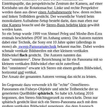
Eintrittspupille, das perspektivische Zentrum der Kamera, auf einer
Kreisbahn um die Rotationsachse. Linke und rechte Perspektive
werden dann aus dieser
einen Aufnahmenserie
bzw. deren rechten
und linken Teilbildern gestitcht. Der wesentliche Vorteil beim
monokularen Aufnahme-Setup besteht darin, dass man eben nur
eine Kamera
braucht und die
Stereo-Basis beliebig klein
gewählt
werden kann.
So ein Setup wurde 1999 von Shmuel Peleg und Moshe-Ben-Ezra
erstmals beschrieben (PDF im Anhang unten). Die Autoren nutzten
dabei eine Technik, die Sony erst 10 Jahre später (allerdings in
mono) als
sweep-Pamoramatechnik
bekannt machte. Dabei werden
schmale vertikale Bildstreifen mit eher kleinem vertikalen
Bildwinkel
flach
gestitcht. Die Autoren nannten das
dann "omnistereo". Diese Bezeichnung ist für ein Panorama mit so
kleinem vertikalen Bildwinkel eher nicht zutreffend.
Bei "omnistereo" erwarte ich Stereo mit einem großen Bildwinkel,
horizontal
und
vertikal.
Der Ansatz der genannten Autoren vermag das nicht zu leisten.
Im Gegensatz dazu verwende ich für "echte" OmniStereo-
Panoramen ein Fisheye-Objektiv und stitche Teilbereiche der so
generierten Quellbilder
sphärisch
. So habe ich Anfang 2016
begonnen, den Stereo-Stitchingprozeß zu entwickeln. Denn nur
sphärisch gestitcht lässt sich ein Stereo-Panorama auch mit dem
großem vertikalen Bildwinkel generieren, das dem Anspruch