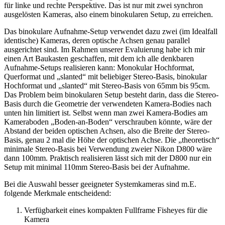
für linke und rechte Perspektive. Das ist nur mit zwei synchron
ausgelösten Kameras, also einem binokularen Setup, zu erreichen.
Das binokulare Aufnahme-Setup verwendet dazu zwei (im Idealfall
identische) Kameras, deren optische Achsen genau parallel
ausgerichtet sind. Im Rahmen unserer Evaluierung habe ich mir
einen Art Baukasten geschaffen, mit dem ich alle denkbaren
Aufnahme-Setups realisieren kann: Monokular Hochformat,
Querformat und „slanted“ mit beliebiger Stereo-Basis, binokular
Hochformat und „slanted“ mit Stereo-Basis von 65mm bis 95cm.
Das Problem beim binokularen Setup besteht darin, dass die Stereo-
Basis durch die Geometrie der verwendeten Kamera-Bodies nach
unten hin limitiert ist. Selbst wenn man zwei Kamera-Bodies am
Kameraboden „Boden-an-Boden“ verschrauben könnte, wäre der
Abstand der beiden optischen Achsen, also die Breite der Stereo-
Basis, genau 2 mal die Höhe der optischen Achse. Die „theoretisch“
minimale Stereo-Basis bei Verwendung zweier Nikon D800 wäre
dann 100mm. Praktisch realisieren lässt sich mit der D800 nur ein
Setup mit minimal 110mm Stereo-Basis bei der Aufnahme.
Bei die Auswahl besser geeigneter Systemkameras sind m.E.
folgende Merkmale entscheidend:
Verfügbarkeit eines kompakten Fullframe Fisheyes für die
Kamera