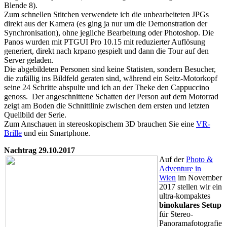
Blende 8).
Zum schnellen Stitchen verwendete ich die unbearbeiteten JPGs
direkt aus der Kamera (es ging ja nur um die Demonstration der
Synchronisation), ohne jegliche Bearbeitung oder Photoshop. Die
Panos
wurden
mit PTGUI Pro 10.15 mit reduzierter Auflösung
generiert, direkt nach krpano gespielt und dann die Tour auf den
Server geladen.
Die abgebildeten Personen sind keine Statisten, sondern Besucher,
die zufällig ins Bildfeld geraten sind, während ein Seitz-Motorkopf
seine 24 Schritte abspulte und ich an der Theke den Cappuccino
genoss. Der angeschnittene Schatten der Person auf dem Motorrad
zeigt
am Boden
die Schnittlinie zwischen dem ersten und letzten
Quellbild der Serie.
Zum Anschauen in stereoskopischem 3D brauchen Sie eine
VR-
Brille
und ein Smartphone.
Nachtrag 29.10.2017
Auf der
Photo &
Adventure in
Wien
im November
2017
stellen wir
ein
ultra-kompaktes
binokulares Setup
für Stereo-
Panoramafotografie