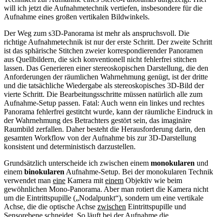
will ich jetzt die Aufnahmetechnik vertiefen, insbesondere für die
Aufnahme eines großen vertikalen Bildwinkels.
Der Weg zum s3D-Panorama ist mehr als anspruchsvoll. Die
richtige Aufnahmetechnik ist nur der erste Schritt. Der zweite Schritt
ist das sphärische Stitchen zweier korrespondierender Panoramen
aus Quellbildern, die sich konventionell nicht fehlerfrei stitchen
lassen. Das Generieren einer stereoskopischen Darstellung, die den
Anforderungen der räumlichen Wahrnehmung genügt, ist der dritte
und die tatsächliche Wiedergabe als stereoskopisches 3D-Bild der
vierte Schritt. Die Bearbeitungsschritte müssen natürlich alle zum
Aufnahme-Setup passen. Fatal: Auch wenn ein linkes und rechtes
Panorama fehlerfrei gestitcht wurde, kann der räumliche Eindruck in
der Wahrnehmung des Betrachters gestört sein, das imaginäre
Raumbild zerfallen. Daher besteht die Herausforderung darin, den
gesamten Workflow von der Aufnahme bis zur 3D-Darstellung
konsistent und deterministisch darzustellen.
Grundsätzlich unterscheide ich zwischen einem
monokularen
und
einem
binokularen
Aufnahme-Setup. Bei der monokularen Technik
verwendet man
eine
Kamera mit
einem
Objektiv wie beim
gewöhnlichen Mono-Panorama. Aber man rotiert die Kamera nicht
um die Eintrittspupille („Nodalpunkt“), sondern um eine vertikale
Achse, die die optische Achse
zwischen
Eintrittspupille und
Sensorebene schneidet. So läuft bei der Aufnahme die