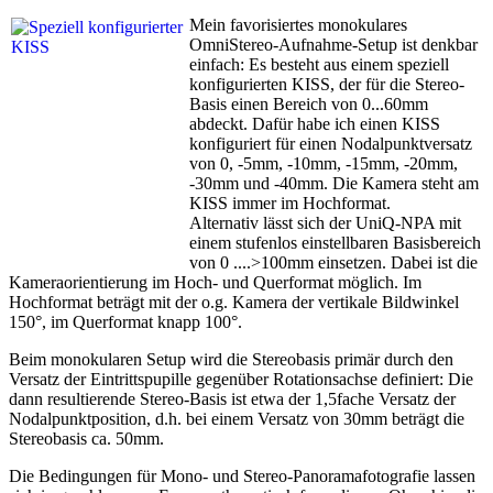
Mein favorisiertes monokulares
OmniStereo-Aufnahme-Setup ist denkbar
einfach: Es besteht aus einem speziell
konfigurierten KISS, der für die Stereo-
Basis einen Bereich von 0...60mm
abdeckt. Dafür habe ich einen KISS
konfiguriert für einen Nodalpunktversatz
von 0, -5mm, -10mm, -15mm, -20mm,
-30mm und -40mm. Die Kamera steht am
KISS immer im Hochformat.
Alternativ lässt sich der UniQ-NPA mit
einem stufenlos einstellbaren Basisbereich
von 0 ....>100mm einsetzen. Dabei ist die
Kameraorientierung im Hoch- und Querformat möglich. Im
Hochformat beträgt mit der o.g. Kamera der vertikale Bildwinkel
150°, im Querformat knapp 100°.
Beim monokularen Setup wird die Stereobasis primär durch den
Versatz der Eintrittspupille gegenüber Rotationsachse definiert: Die
dann resultierende Stereo-Basis ist etwa der 1,5fache Versatz der
Nodalpunktposition, d.h. bei einem Versatz von 30mm beträgt die
Stereobasis ca. 50mm.
Die Bedingungen für Mono- und Stereo-Panoramafotografie lassen